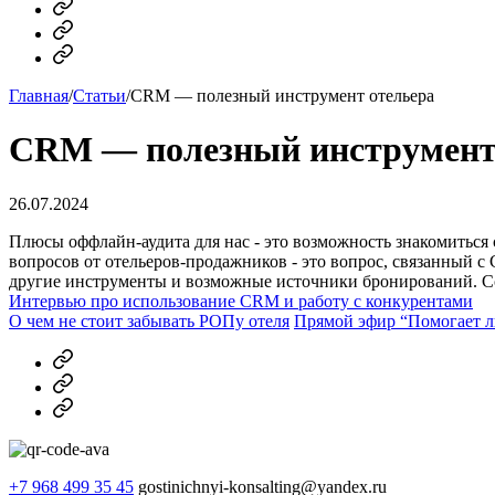
MAX
Telegram
Dzen
Главная
/
Статьи
/
CRM — полезный инструмент отельера
CRM — полезный инструмент
26.07.2024
Плюсы оффлайн-аудита для нас - это возможность знакомиться
вопросов от отельеров-продажников - это вопрос, связанный 
другие инструменты и возможные источники бронирований. С
Интервью про использование CRM и работу с конкурентами
О чем не стоит забывать РОПу отеля
Прямой эфир “Помогает л
MAX
Telegram
Dzen
+7 968 499 35 45
gostinichnyi-konsalting@yandex.ru