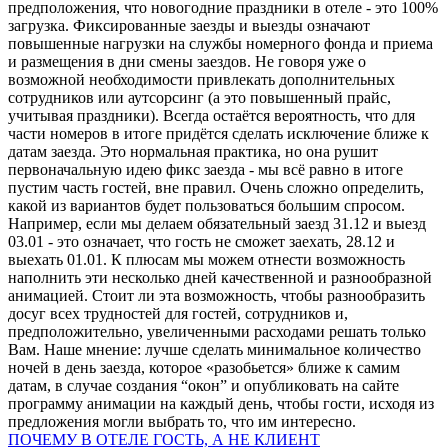
предположения, что новогодние праздники в отеле - это 100%
загрузка. Фиксированные заезды и выезды означают
повышенные нагрузки на службы номерного фонда и приема
и размещения в дни смены заездов. Не говоря уже о
возможной необходимости привлекать дополнительных
сотрудников или аутсорсинг (а это повышенный прайс,
учитывая праздники). Всегда остаётся вероятность, что для
части номеров в итоге придётся сделать исключение ближе к
датам заезда. Это нормальная практика, но она рушит
первоначальную идею фикс заезда - мы всё равно в итоге
пустим часть гостей, вне правил. Очень сложно определить,
какой из вариантов будет пользоваться большим спросом.
Например, если мы делаем обязательный заезд 31.12 и выезд
03.01 - это означает, что гость не сможет заехать, 28.12 и
выехать 01.01. К плюсам мы можем отнести возможность
наполнить эти несколько дней качественной и разнообразной
анимацией. Стоит ли эта возможность, чтобы разнообразить
досуг всех трудностей для гостей, сотрудников и,
предположительно, увеличенными расходами решать только
Вам. Наше мнение: лучше сделать минимальное количество
ночей в день заезда, которое «разобьется» ближе к самим
датам, в случае создания “окон” и опубликовать на сайте
программу анимации на каждый день, чтобы гости, исходя из
предложения могли выбрать то, что им интересно.
ПОЧЕМУ В ОТЕЛЕ ГОСТЬ, А НЕ КЛИЕНТ