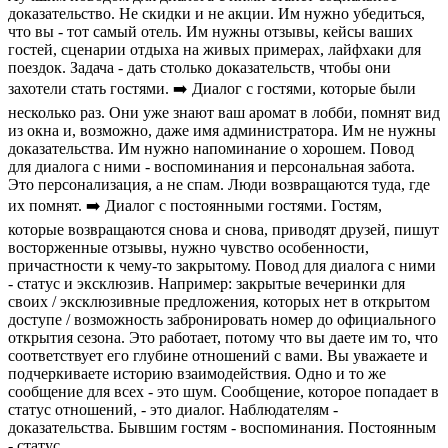
доказательство. Не скидки и не акции. Им нужно убедиться,
что вы - тот самый отель. Им нужны отзывы, кейсы ваших
гостей, сценарии отдыха на живых примерах, лайфхаки для
поездок. Задача - дать столько доказательств, чтобы они
захотели стать гостями. ➡️ Диалог с гостями, которые были
несколько раз. Они уже знают ваш аромат в лобби, помнят вид
из окна и, возможно, даже имя администратора. Им не нужны
доказательства. Им нужно напоминание о хорошем. Повод
для диалога с ними - воспоминания и персональная забота.
Это персонализация, а не спам. Люди возвращаются туда, где
их помнят. ➡️ Диалог с постоянными гостями. Гостям,
которые возвращаются снова и снова, приводят друзей, пишут
восторженные отзывы, нужно чувство особенности,
причастности к чему-то закрытому. Повод для диалога с ними
- статус и эксклюзив. Например: закрытые вечеринки для
своих / эксклюзивные предложения, которых нет в открытом
доступе / возможность забронировать номер до официального
открытия сезона. Это работает, потому что вы даете им то, что
соответствует его глубине отношений с вами. Вы уважаете и
подчеркиваете историю взаимодействия. Одно и то же
сообщение для всех - это шум. Сообщение, которое попадает в
статус отношений, - это диалог. Наблюдателям -
доказательства. Бывшим гостям - воспоминания. Постоянным
- статус.