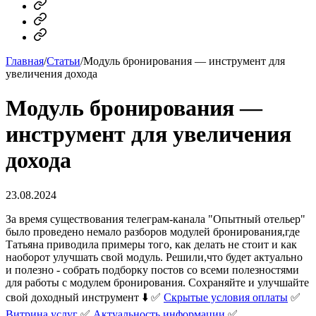
MAX
Telegram
Dzen
Главная
/
Статьи
/
Модуль бронирования — инструмент для
увеличения дохода
Модуль бронирования —
инструмент для увеличения
дохода
23.08.2024
За время существования телеграм-канала "Опытный отельер"
было проведено немало разборов модулей бронирования,где
Татьяна приводила примеры того, как делать не стоит и как
наоборот улучшать свой модуль. Решили,что будет актуально
и полезно - собрать подборку постов со всеми полезностями
для работы с модулем бронирования. Сохраняйте и улучшайте
свой доходный инструмент ⬇️ ✅️
Скрытые условия оплаты
✅️
Витрина услуг
✅️
Актуальность информации
✅️