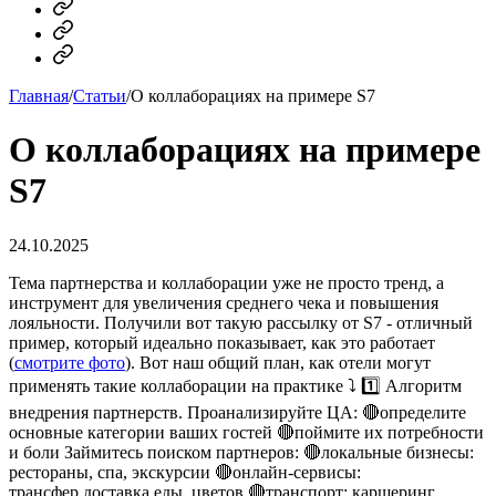
MAX
Telegram
Dzen
Главная
/
Статьи
/
О коллаборациях на примере S7
О коллаборациях на примере
S7
24.10.2025
Тема партнерства и коллаборации уже не просто тренд, а
инструмент для увеличения среднего чека и повышения
лояльности. Получили вот такую рассылку от S7 - отличный
пример, который идеально показывает, как это работает
(
смотрите фото
). Вот наш общий план, как отели могут
применять такие коллаборации на практике ⤵️ 1️⃣ Алгоритм
внедрения партнерств. Проанализируйте ЦА: 🔴определите
основные категории ваших гостей 🔴поймите их потребности
и боли Займитесь поиском партнеров: 🔴локальные бизнесы:
рестораны, спа, экскурсии 🔴онлайн-сервисы:
трансфер,доставка еды, цветов 🔴транспорт: каршеринг,