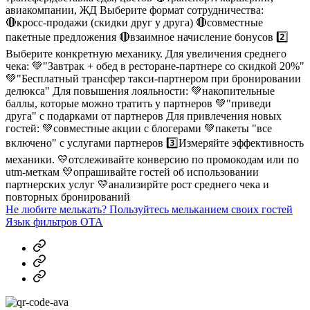
авиакомпании, ЖД Выберите формат сотрудничества:
🔴кросс-продажи (скидки друг у друга) 🔴совместные
пакетные предложения 🔴взаимное начисление бонусов 2️⃣
Выберите конкретную механику. Для увеличения среднего
чека: 💚"Завтрак + обед в ресторане-партнере со скидкой 20%"
💚"Бесплатный трансфер такси-партнером при бронировании
делюкса" Для повышения лояльности: 💚накопительные
баллы, которые можно тратить у партнеров 💚"приведи
друга" с подарками от партнеров Для привлечения новых
гостей: 💚совместные акции с блогерами 💚пакеты "все
включено" с услугами партнеров 3️⃣Измеряйте эффективность
механики. 💛отслеживайте конверсию по промокодам или по
utm-меткам 💛опрашивайте гостей об использовании
партнерских услуг 💛анализирйте рост среднего чека и
повторных бронирований
Не любите мелькать? Пользуйтесь мельканием своих гостей
Язык фильтров ОТА
MAX
Telegram
Dzen